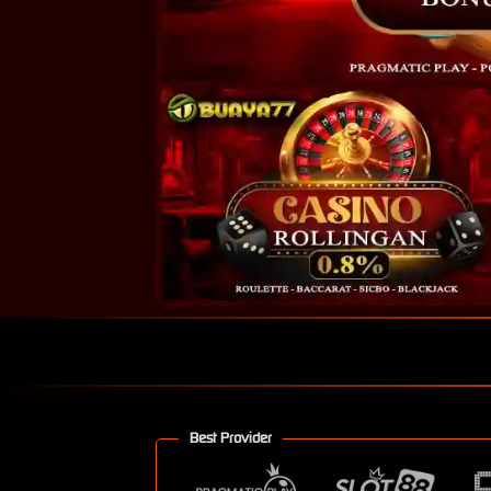
Best Provider