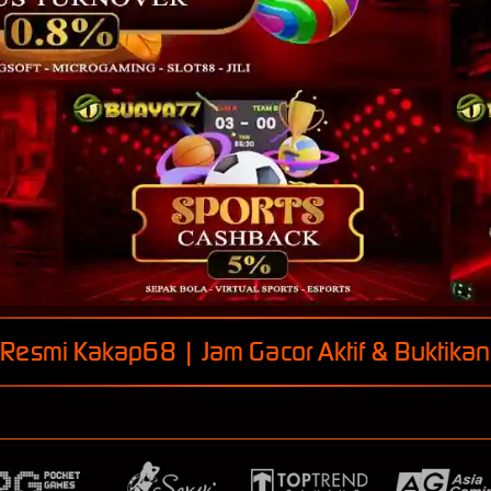
Resmi Kakap68 | Jam Gacor Aktif & Buktikan